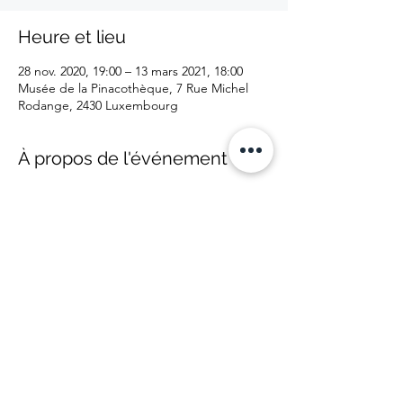
Heure et lieu
28 nov. 2020, 19:00 – 13 mars 2021, 18:00
Musée de la Pinacothèque, 7 Rue Michel
Rodange, 2430 Luxembourg
À propos de l'événement
Le nom des finalistes sera révélé dans la
journée du 30 septembre 2020 sur le site
internet et sur les réseaux sociaux.
L'exposition collective des finalistes aura lieu
au musée du samedi 28 novembre 2020 au
samedi 13 mars 2021, et durera donc
environ 3 mois et demi.
La cérémonie d'annonce du lauréat du
Luxembourg Art Prize 2020 en présence
des membres du jury et des ambassadeurs
des différents pays des finalistes n'aura
exceptionnellement pas lieu le jour du
début de l'exposition, mais aura lieu après