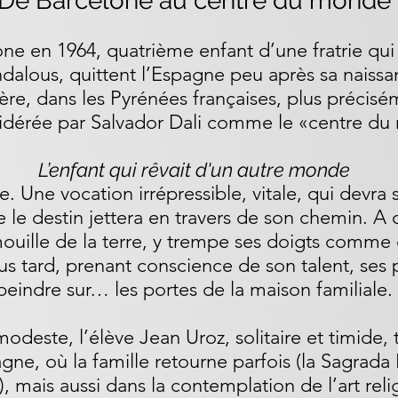
De Barcelone au centre du monde
one en 1964, quatrième enfant d’une fratrie qu
ndalous, quittent l’Espagne peu après sa naissan
tière, dans les Pyrénées françaises, plus précisé
sidérée par Salvador Dali comme le «centre du 
L’enfant qui rêvait d'un autre monde
e. Une vocation irrépressible, vitale, qui devra
e le destin jettera en travers de son chemin. A 
mouille de la terre, y trempe ses doigts comme
us tard, prenant conscience de son talent, ses p
peindre sur… les portes de la maison familiale.
 modeste, l’élève Jean Uroz, solitaire et timide,
gne, où la famille retourne parfois (la Sagrada
mais aussi dans la contemplation de l’art reli