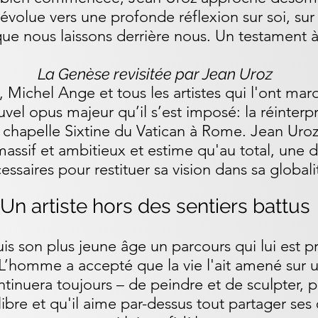
i évolue vers une profonde réflexion sur soi, sur 
que nous laissons derrière nous. Un testament à 
La Genèse revisitée par Jean Uroz
e, Michel Ange et tous les artistes qui l'ont m
vel opus majeur qu’il s’est imposé: la réinter
a chapelle Sixtine du Vatican à Rome. Jean Ur
assif et ambitieux et estime qu'au total, une 
essaires pour restituer sa vision dans sa globali
Un artiste hors des sentiers battus
s son plus jeune âge un parcours qui lui est pr
. L’homme a accepté que la vie l'ait amené sur 
ontinuera toujours – de peindre et de sculpter, 
ibre et qu'il aime par-dessus tout partager ses