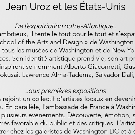
Jean Uroz et les États-Unis
De l’expatriation outre-Atlantique…
bitieux, il tente le tout pour le tout et s’expat
School of the Arts and Design » de Washington
t tous les musées de Washington et de New Yor
s. Son identité artistique prend vie, son art p
'inspirent se nomment Alberto Giacometti, Gust
kusai, Lawrence Alma-Tadema, Salvador Dali, 
…aux premières expositions
rejoint un collectif d'artistes locaux en deveni
. En parallèle, l'ambassade de France à Washin
e plusieurs évènements. Découverte, émotion, su
très favorable du public et des critiques. L’artis
r chez les galeristes de Washington DC et à s