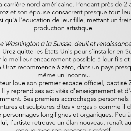
 sa carrière nord-américaine. Pendant près de 2
Uroz et son épouse consacrent presque tout leu
si qu'à l'éducation de leur fille, mettant un frein
production artistique.
e Washington à la Suisse, deuil et renaissanc
 Uroz quitte les États-Unis pour s’installer en S
r le meilleur encadrement possible à leur fils e
an Uroz recommence à zéro, dans un pays presque
même un inconnu.
lpteur loue son premier espace officiel, baptisé 
Il y reprend ses activités d'enseignement et d
tamment. Ses premiers accrochages personnels s
ntures et sculptures dites « orgas » comme il 
e personnages longilignes et organiques. Peu 
ui, l’artiste retrouve un élan nouveau, renaît au
renoue avec son processus créatif.