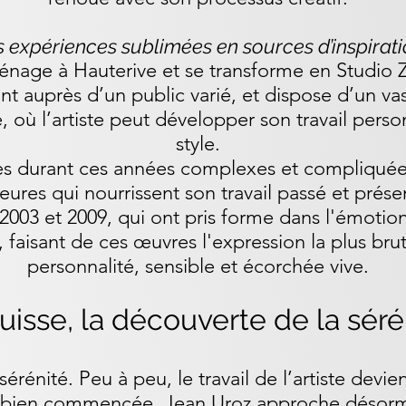
 expériences sublimées en sources d’inspirat
énage à Hauterive et se transforme en Studio 
nt auprès d’un public varié, et dispose d’un va
é, où l’artiste peut développer son travail perso
style.
es durant ces années complexes et compliquée
eures qui nourrissent son travail passé et prése
2003 et 2009, qui ont pris forme dans l'émotion
 faisant de ces œuvres l'expression la plus brut
personnalité, sensible et écorchée vive.
uisse, la découverte de la séré
érénité. Peu à peu, le travail de l’artiste devien
ne bien commencée, Jean Uroz approche désor